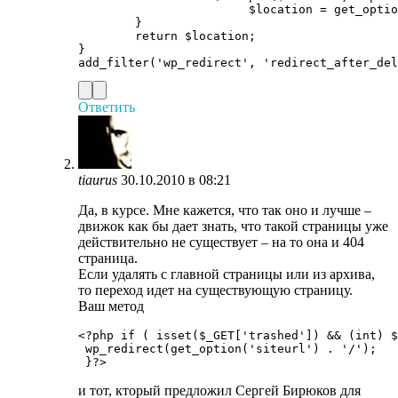
			$location = get_option('siteurl');

	}

	return $location;

}

Ответить
tiaurus
30.10.2010 в 08:21
Да, в курсе. Мне кажется, что так оно и лучше –
движок как бы дает знать, что такой страницы уже
действительно не существует – на то она и 404
страница.
Если удалять с главной страницы или из архива,
то переход идет на существующую страницу.
Ваш метод
<?php if ( isset($_GET['trashed']) && (int) $
 wp_redirect(get_option('siteurl') . '/');

и тот, кторый предложил Сергей Бирюков для