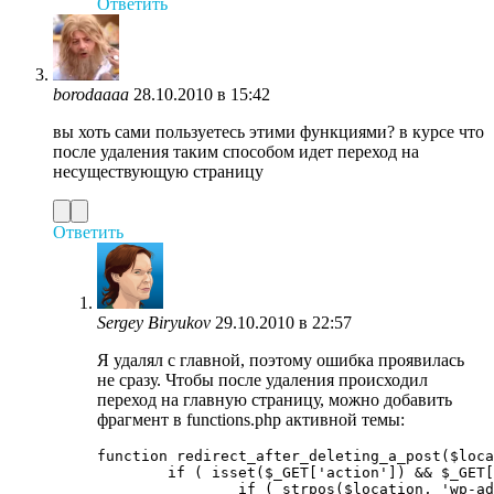
Ответить
borodaaaa
28.10.2010 в 15:42
вы хоть сами пользуетесь этими функциями? в курсе что
после удаления таким способом идет переход на
несуществующую страницу
Ответить
Sergey Biryukov
29.10.2010 в 22:57
Я удалял с главной, поэтому ошибка проявилась
не сразу. Чтобы после удаления происходил
переход на главную страницу, можно добавить
фрагмент в functions.php активной темы:
function redirect_after_deleting_a_post($loca
	if ( isset($_GET['action']) && $_GET['action'] == 'trash' ) {

		if ( strpos($location, 'wp-admin') === false )
