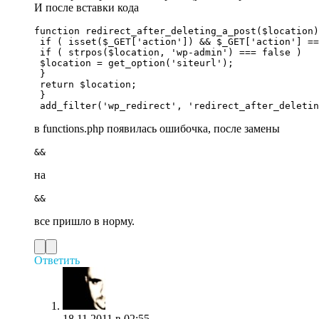
И после вставки кода
function redirect_after_deleting_a_post($location)
 if ( isset($_GET['action']) && $_GET['action'] ==
 if ( strpos($location, 'wp-admin') === false )

 $location = get_option('siteurl');

 }

 return $location;

 }

 add_filter('wp_redirect', 'redirect_after_deletin
в functions.php появилась ошибочка, после замены
&&
на
&&
все пришло в норму.
Ответить
18.11.2011 в 02:55