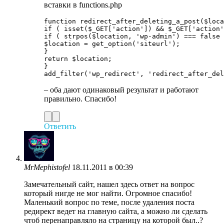
вставки в functions.php
function redirect_after_deleting_a_post($loca
if ( isset($_GET['action']) && $_GET['action'
if ( strpos($location, 'wp-admin') === false 
$location = get_option('siteurl');

}

return $location;

}

– оба дают одинаковый результат и работают
правильно. Спасибо!
Ответить
MrMephistofel
18.11.2011 в 00:39
Замечательный сайт, нашел здесь ответ на вопрос
который нигде не мог найти. Огромное спасибо!
Маленький вопрос по теме, после удаления поста
редирект ведет на главную сайта, а можно ли сделать
чтоб перенаправляло на страницу на которой был..?