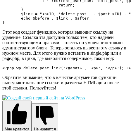
		if ( !current_user_can( 'edit_post', $post->ID ) )

			return;

	}

	$link = "<a>ID, 'delete-post_' . $post->ID) . "'>".$link."</a>";

	echo $before . $link . $after;

}
Этот код создает функцию, которая выводит ссылку на
удаление. Ссылка эта доступна только тем, кто наделен
соответствующими правами – то есть по умолчанию только
администратору блога. Теперь осталось вывести эту ссылку в
нужном месте. Для этого нужно вставить в single.php или а
page.php, в цикл, где выводится содержимое, такой код:
<?php wp_delete_post_link('Удалить', '<p>', '</p>'); ?>
Обратите внимание, что в качестве аргументов функции
выступают название ссылки и разметка HTML до и после
этой ссылки. Пользуйтесь!
Мне нравится
Не нравится