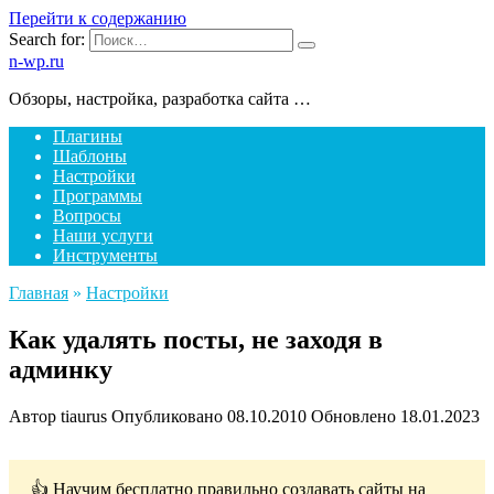
Перейти к содержанию
Search for:
n-wp.ru
Обзоры, настройка, разработка сайта …
Плагины
Шаблоны
Настройки
Программы
Вопросы
Наши услуги
Инструменты
Главная
»
Настройки
Как удалять посты, не заходя в
админку
Автор
tiaurus
Опубликовано
08.10.2010
Обновлено
18.01.2023
👍 Научим бесплатно правильно создавать сайты на