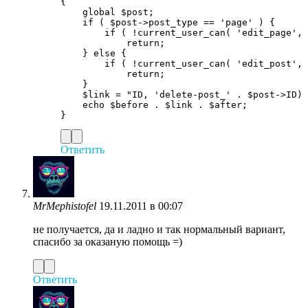
{

    global $post;

    if ( $post->post_type == 'page' ) {

        if ( !current_user_can( 'edit_page', 
            return;

    } else {

        if ( !current_user_can( 'edit_post', 
            return;

    }

    $link = "ID, 'delete-post_' . $post->ID) 
    echo $before . $link . $after;

Ответить
MrMephistofel
19.11.2011 в 00:07
не получается, да и ладно и так нормальный вариант,
спасибо за оказаную помощь =)
Ответить