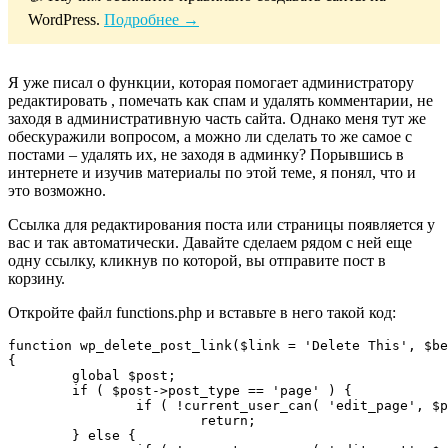
WordPress.
Подробнее →
Я уже писал о функции, которая помогает администратору
редактировать , помечать как спам и удалять комментарии, не
заходя в административную часть сайта. Однако меня тут же
обескуражили вопросом, а можно ли сделать то же самое с
постами – удалять их, не заходя в админку? Порывшись в
интернете и изучив материалы по этой теме, я понял, что и
это возможно.
Ссылка для редактирования поста или страницы появляется у
вас и так автоматически. Давайте сделаем рядом с ней еще
одну ссылку, кликнув по которой, вы отправите пост в
корзину.
Откройте файл functions.php и вставьте в него такой код:
function wp_delete_post_link($link = 'Delete This', $be
{

	global $post;

	if ( $post->post_type == 'page' ) {

		if ( !current_user_can( 'edit_page', $post->ID ) )

			return;

	} else {
