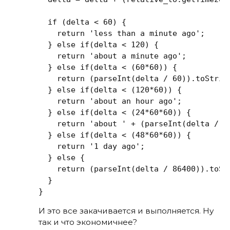
if
 (delta < 
60
) {

return
'less than a minute ago'
;

  } 
else
if
(delta < 
120
) {

return
'about a minute ago'
;

  } 
else
if
(delta < (
60
*
60
)) {

return
 (
parseInt
(delta / 
60
)).toStrin
  } 
else
if
(delta < (
120
*
60
)) {

return
'about an hour ago'
;

  } 
else
if
(delta < (
24
*
60
*
60
)) {

return
'about '
 + (
parseInt
(delta / 
3
  } 
else
if
(delta < (
48
*
60
*
60
)) {

return
'1 day ago'
;

  } 
else
 {

return
 (
parseInt
(delta / 
86400
)).toSt
  }

}
И это все закачивается и выполняется. Ну
так и что экономичнее?