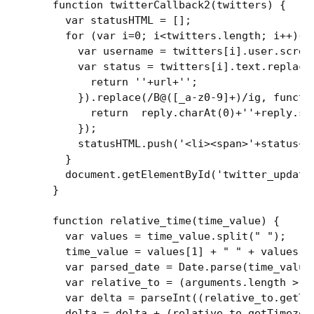
function
twitterCallback2
(
twitters
) 
{

var
 statusHTML = [];

for
 (
var
 i=
0
; i<twitters.length; i++){

var
 username = twitters[i].user.screen
var
 status = twitters[i].text.replace
return
''
+url+
''
;

    }).replace(
/B@([_a-z0-9]+)/ig
, 
functi
return
  reply.charAt(
0
)+
''
+reply.su
    });

    statusHTML.push(
'<li><span>'
+status+
'
  }

document
.getElementById(
'twitter_update
}

function
relative_time
(
time_value
) 
{

var
 values = time_value.split(
" "
);

  time_value = values[
1
] + 
" "
 + values[
2
var
 parsed_date = 
Date
.parse(time_value)
var
 relative_to = (
arguments
.length > 
1
var
 delta = 
parseInt
((relative_to.getTi
  delta = delta + (relative_to.getTimezon