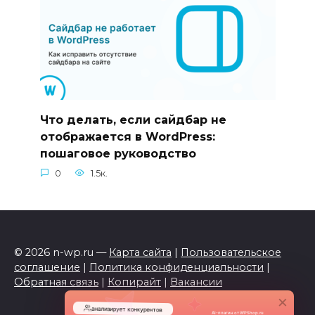
Что делать, если сайдбар не
отображается в WordPress:
пошаговое руководство
0
1.5к.
© 2026 n-wp.ru —
Карта сайта
|
Пользовательское
соглашение
|
Политика конфиденциальности
|
Обратная связь
|
Копирайт
|
Вакансии
×
анализирует конкурентов
AI-плагин от WPShop.ru