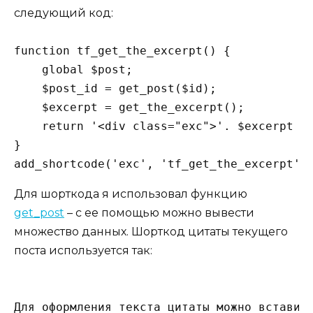
следующий код:
function tf_get_the_excerpt() {

    global $post;

    $post_id = get_post($id);

    $excerpt = get_the_excerpt();

    return '<div class="exc">'. $excerpt . 
}

add_shortcode('exc', 'tf_get_the_excerpt')
Для шорткода я использовал функцию
get_post
– с ее помощью можно вывести
множество данных. Шорткод цитаты текущего
поста используется так:
Для оформления текста цитаты можно вставить