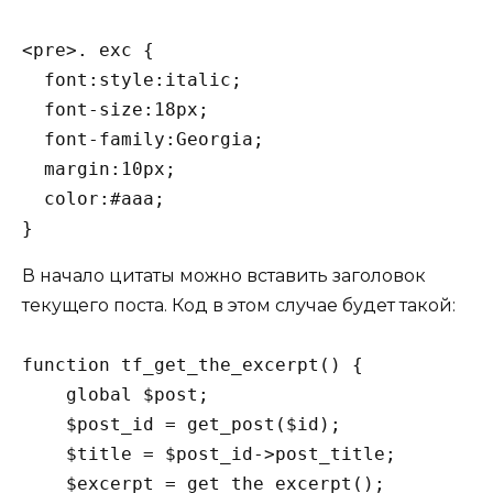
<pre>. exc {

  font:style:italic; 

  font-size:18px; 

  font-family:Georgia; 

  margin:10px; 

  color:#aaa;

}
В начало цитаты можно вставить заголовок
текущего поста. Код в этом случае будет такой:
function tf_get_the_excerpt() {

    global $post;

    $post_id = get_post($id);

    $title = $post_id->post_title;

    $excerpt = get_the_excerpt();
