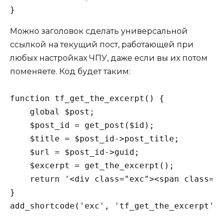
Можно заголовок сделать универсальной
ссылкой на текущий пост, работающей при
любых настройках ЧПУ, даже если вы их потом
поменяете. Код будет таким:
function tf_get_the_excerpt() {

    global $post;

    $post_id = get_post($id);

    $title = $post_id->post_title;

    $url = $post_id->guid;

    $excerpt = get_the_excerpt();

    return '<div class="exc"><span class="e
}

add_shortcode('exc', 'tf_get_the_excerpt')