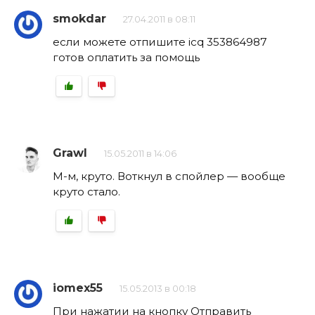
smokdar
27.04.2011 в 08:11
если можете отпишите icq 353864987
готов оплатить за помощь
Grawl
15.05.2011 в 14:06
М-м, круто. Воткнул в спойлер — вообще
круто стало.
iomex55
15.05.2013 в 00:18
При нажатии на кнопку Отправить