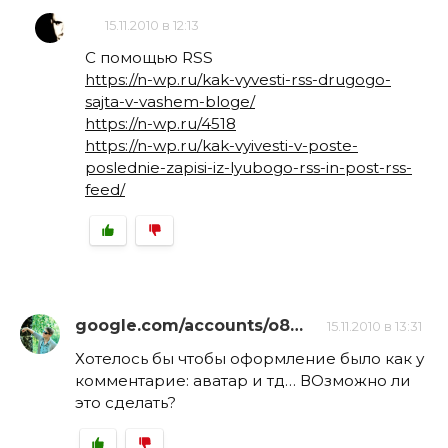
15.11.2010 в 12:13
С помощью RSS
https://n-wp.ru/kak-vyvesti-rss-drugogo-
sajta-v-vashem-bloge/
https://n-wp.ru/4518
https://n-wp.ru/kak-vyivesti-v-poste-
poslednie-zapisi-iz-lyubogo-rss-in-post-rss-
feed/
google.com/accounts/o8…
15.11.2010 в 13:31
Хотелось бы чтобы оформление было как у
комментарие: аватар и тд… ВОзможно ли
это сделать?