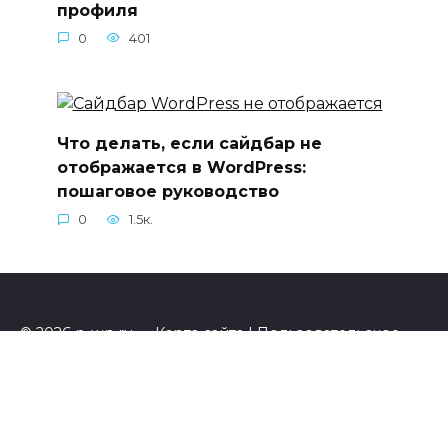
профиля
0
401
Что делать, если сайдбар не
отображается в WordPress:
пошаговое руководство
0
1.5к.
© 2026 n-wp.ru —
Карта сайта
|
Пользовательское
соглашение
|
Политика конфиденциальности
|
Обратная связь
|
Копирайт
|
Вакансии