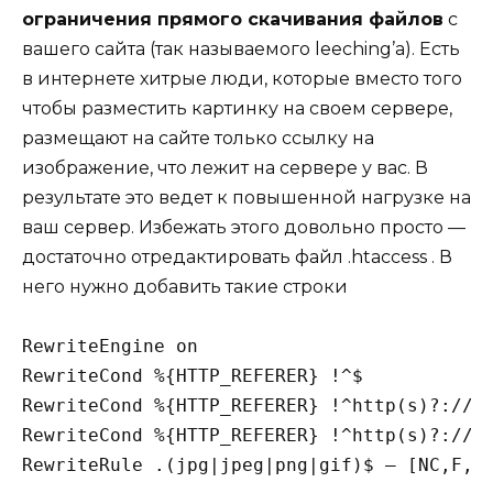
ограничения прямого скачивания файлов
с
вашего сайта (так называемого leeching’а). Есть
в интернете хитрые люди, которые вместо того
чтобы разместить картинку на своем сервере,
размещают на сайте только ссылку на
изображение, что лежит на сервере у вас. В
результате это ведет к повышенной нагрузке на
ваш сервер. Избежать этого довольно просто —
достаточно отредактировать файл .htaccess . В
него нужно добавить такие строки
RewriteEngine on

RewriteCond %{HTTP_REFERER} !^$

RewriteCond %{HTTP_REFERER} !^http(s)?://(w
RewriteCond %{HTTP_REFERER} !^http(s)?://(w
RewriteRule .(jpg|jpeg|png|gif)$ – [NC,F,L