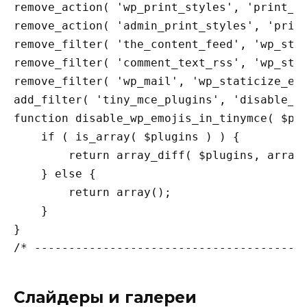
remove_action( 'wp_print_styles', 'print_em
remove_action( 'admin_print_styles', 'print
remove_filter( 'the_content_feed', 'wp_stat
remove_filter( 'comment_text_rss', 'wp_stat
remove_filter( 'wp_mail', 'wp_staticize_emo
add_filter( 'tiny_mce_plugins', 'disable_wp
function disable_wp_emojis_in_tinymce( $plu
    if ( is_array( $plugins ) ) {

        return array_diff( $plugins, array(
    } else {

        return array();

    }

}

/* ---------------------------------------
Слайдеры и галереи