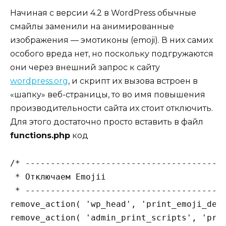
Начиная с версии 4.2 в WordPress обычные
смайлы заменили на анимированные
изображения — эмотиконы (emoji). В них самих
особого вреда нет, но поскольку подгружаются
они через внешний запрос к сайту
wordpress.org
, и скрипт их вызова встроен в
«шапку» веб-страницы, то во имя повышения
производительности сайта их стоит отключить.
Для этого достаточно просто вставить в файл
functions.php
код
/* ----------------------------------------
 * Отключаем Emojii

 * ----------------------------------------
remove_action( 'wp_head', 'print_emoji_dete
remove_action( 'admin_print_scripts', 'prin