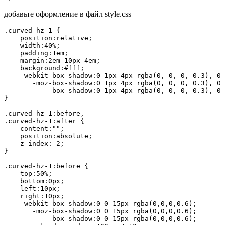
добавьте оформление в файл style.css
.curved-hz-1 {

    position:relative;

    width:40%;

    padding:1em;

    margin:2em 10px 4em;

    background:#fff;

    -webkit-box-shadow:0 1px 4px rgba(0, 0, 0, 0.3), 0 
       -moz-box-shadow:0 1px 4px rgba(0, 0, 0, 0.3), 0 
            box-shadow:0 1px 4px rgba(0, 0, 0, 0.3), 0 
}

.curved-hz-1:before,

.curved-hz-1:after {

    content:"";

    position:absolute;

    z-index:-2;

}

.curved-hz-1:before {

    top:50%;

    bottom:0px;

    left:10px;

    right:10px;

    -webkit-box-shadow:0 0 15px rgba(0,0,0,0.6);

       -moz-box-shadow:0 0 15px rgba(0,0,0,0.6);

            box-shadow:0 0 15px rgba(0,0,0,0.6);
