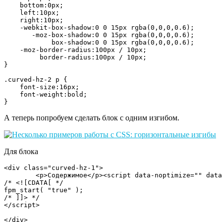
    bottom:0px;

    left:10px;

    right:10px;

    -webkit-box-shadow:0 0 15px rgba(0,0,0,0.6);

       -moz-box-shadow:0 0 15px rgba(0,0,0,0.6);

            box-shadow:0 0 15px rgba(0,0,0,0.6);

    -moz-border-radius:100px / 10px;

         border-radius:100px / 10px;

}

.curved-hz-2 p {

    font-size:16px;

    font-weight:bold;

А теперь попробуем сделать блок с одним изгибом.
Для блока
<div class="curved-hz-1">

        <p>Содержимое</p><script data-noptimize="" data
/* <![CDATA[ */

fpm_start( "true" );

/* ]]> */

</script>
