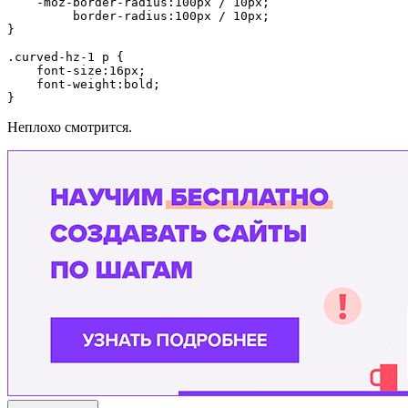
    -moz-border-radius:100px / 10px;

         border-radius:100px / 10px;

}

.curved-hz-1 p {

    font-size:16px;

    font-weight:bold;

Неплохо смотрится.