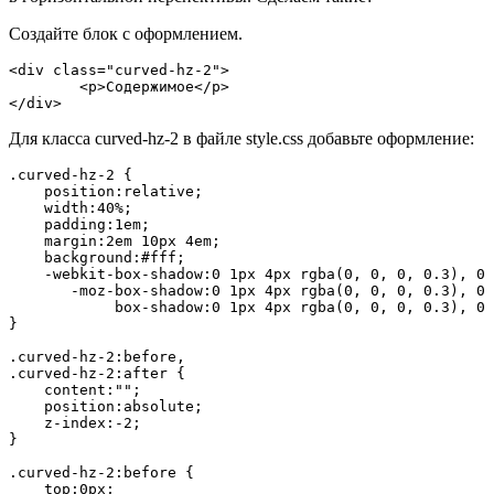
Создайте блок с оформлением.
<div class="curved-hz-2">

        <p>Содержимое</p>

Для класса curved-hz-2 в файле style.css добавьте оформление:
.curved-hz-2 {

    position:relative;

    width:40%;

    padding:1em;

    margin:2em 10px 4em;

    background:#fff;

    -webkit-box-shadow:0 1px 4px rgba(0, 0, 0, 0.3), 0 
       -moz-box-shadow:0 1px 4px rgba(0, 0, 0, 0.3), 0 
            box-shadow:0 1px 4px rgba(0, 0, 0, 0.3), 0 
}

.curved-hz-2:before,

.curved-hz-2:after {

    content:"";

    position:absolute;

    z-index:-2;

}

.curved-hz-2:before {

    top:0px;
