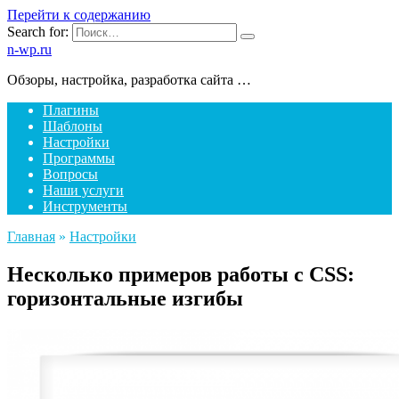
Перейти к содержанию
Search for:
n-wp.ru
Обзоры, настройка, разработка сайта …
Плагины
Шаблоны
Настройки
Программы
Вопросы
Наши услуги
Инструменты
Главная
»
Настройки
Несколько примеров работы с CSS:
горизонтальные изгибы