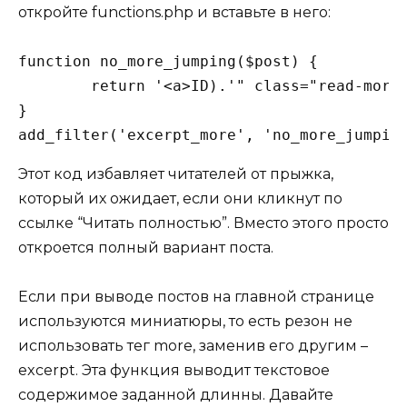
откройте functions.php и вставьте в него:
function no_more_jumping($post) {

	return '<a>ID).'" class="read-more">'.'Читать полностью'.'</a>';

}

add_filter('excerpt_more', 'no_more_jumpin
Этот код избавляет читателей от прыжка,
который их ожидает, если они кликнут по
ссылке “Читать полностью”. Вместо этого просто
откроется полный вариант поста.
Если при выводе постов на главной странице
используются миниатюры, то есть резон не
использовать тег more, заменив его другим –
excerpt. Эта функция выводит текстовое
содержимое заданной длинны. Давайте